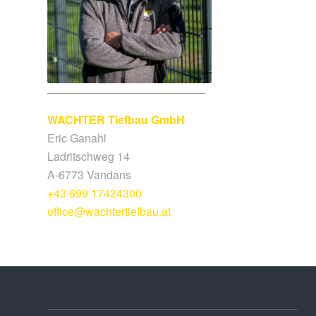
——————————————
WACHTER Tiefbau GmbH
Eric Ganahl
Ladritschweg 14
A-6773 Vandans
+43 699 17424300
office@wachtertiefbau.at